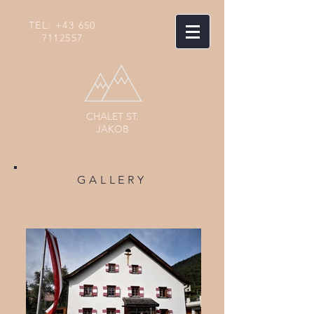
TEL:
+43 650
7112557
CHALET
ST.
JAKOB
GALLERY